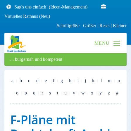
Sag's uns einfach! (Ideen-Management)
Virtuelles Rathaus (Neu)
Schriftgröße
Größer
|
Reset
|
Kleiner
... bürgernah und kompetent
a
b
c
d
e
f
g
h
i
j
k
l
m
n
o
p
q
r
s
t
u
v
w
x
y
z
#
F-Pläne mit