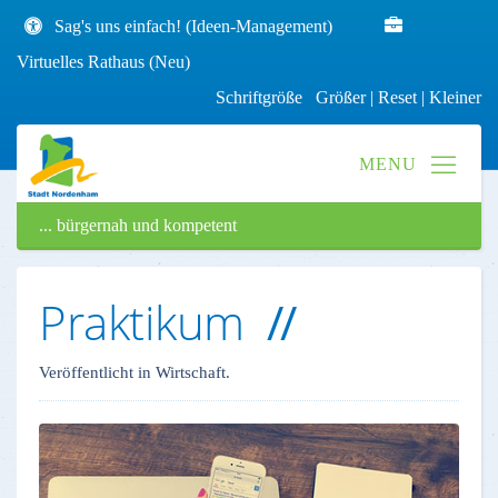
Sag's uns einfach! (Ideen-Management)
Virtuelles Rathaus (Neu)
Schriftgröße
Größer
|
Reset
|
Kleiner
... bürgernah und kompetent
Praktikum
Veröffentlicht in Wirtschaft.