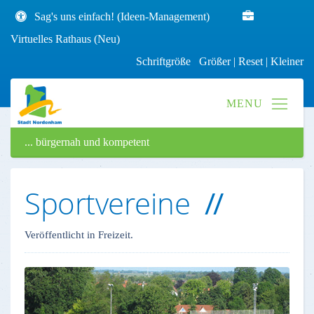
Sag's uns einfach! (Ideen-Management)
Virtuelles Rathaus (Neu)
Schriftgröße
Größer
|
Reset
|
Kleiner
... bürgernah und kompetent
Sportvereine
Veröffentlicht in Freizeit.