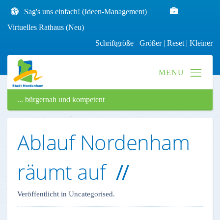
Sag's uns einfach! (Ideen-Management)
Virtuelles Rathaus (Neu)
Schriftgröße
Größer
|
Reset
|
Kleiner
... bürgernah und kompetent
Ablauf Nordenham
räumt auf
Veröffentlicht in Uncategorised.