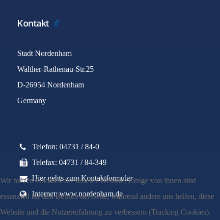
Kontakt
Stadt Nordenham
Walther-Rathenau-Str.25
D-26954 Nordenham
Germany
Telefon: 04731 / 84-0
Telefax: 04731 / 84-349
Hier gehts zum Kontaktformular
Wir nutzen Cookies auf unserer Website. Einige von ihnen sind
Internet: www.nordenham.de
essenziell für den Betrieb der Seite, während andere uns helfen, diese
Website und die Nutzererfahrung zu verbessern (Tracking Cookies).