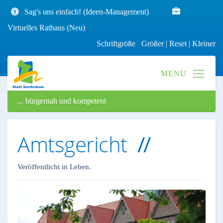
Sag's uns einfach! (Ideen-Management)
Virtuelles Rathaus (Neu)
Schriftgröße
Größer
|
Reset
|
Kleiner
... bürgernah und kompetent
Amtsgericht
Veröffentlicht in Leben.