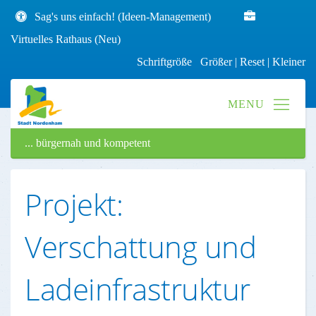
Sag's uns einfach! (Ideen-Management)
Virtuelles Rathaus (Neu)
Schriftgröße
Größer
|
Reset
|
Kleiner
... bürgernah und kompetent
Projekt:
Verschattung und
Ladeinfrastruktur