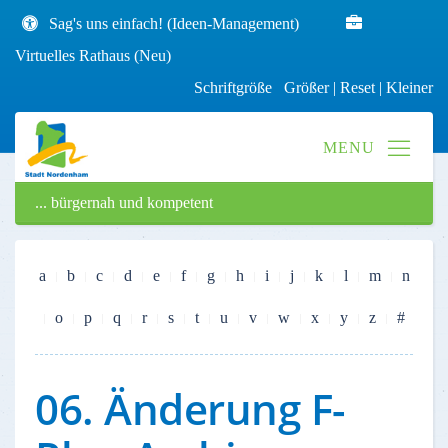
Sag's uns einfach! (Ideen-Management)
Virtuelles Rathaus (Neu)
Schriftgröße
Größer
|
Reset
|
Kleiner
... bürgernah und kompetent
a
b
c
d
e
f
g
h
i
j
k
l
m
n
o
p
q
r
s
t
u
v
w
x
y
z
#
06. Änderung F-