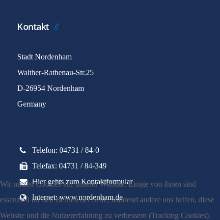
Kontakt
Stadt Nordenham
Walther-Rathenau-Str.25
D-26954 Nordenham
Germany
Telefon: 04731 / 84-0
Telefax: 04731 / 84-349
Hier gehts zum Kontaktformular
Wir nutzen Cookies auf unserer Website. Einige von ihnen sind
Internet: www.nordenham.de
essenziell für den Betrieb der Seite, während andere uns helfen, diese
Website und die Nutzererfahrung zu verbessern (Tracking Cookies).