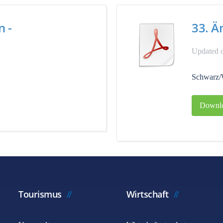
n -
33. Ä
Updated 
Schwarz/
Downl
Tourismus
Wirtschaft