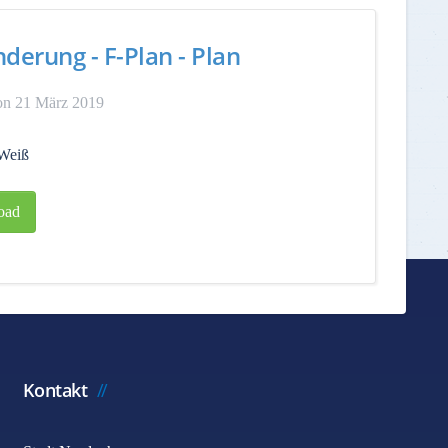
nderung - F-Plan - Plan
on 21 März 2019
Weiß
oad
Kontakt