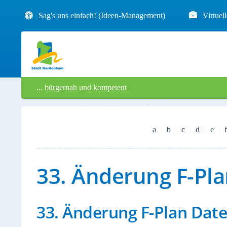
Sag's uns einfach! (Ideen-Management)
Virtuel
... bürgernah und kompetent
a
b
c
d
e
f
33. Änderung F-Pla
33. Änderung F-Plan Date