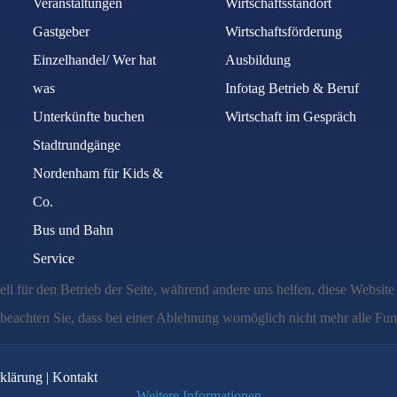
Veranstaltungen
Wirtschaftsstandort
Gastgeber
Wirtschaftsförderung
Einzelhandel/ Wer hat
Ausbildung
was
Infotag Betrieb & Beruf
Unterkünfte buchen
Wirtschaft im Gespräch
Stadtrundgänge
Nordenham für Kids &
Co.
Bus und Bahn
Service
ell für den Betrieb der Seite, während andere uns helfen, diese Websit
 beachten Sie, dass bei einer Ablehnung womöglich nicht mehr alle Funk
klärung
|
Kontakt
Weitere Informationen