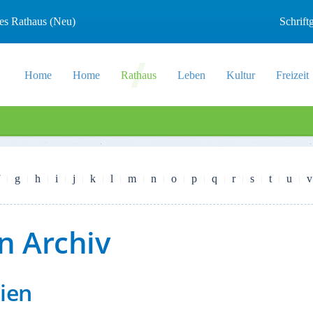
les Rathaus (Neu)
Schrif
Home
Home
Rathaus
Leben
Kultur
Freizeit
g
h
i
j
k
l
m
n
o
p
q
r
s
t
u
v
n Archiv
ien