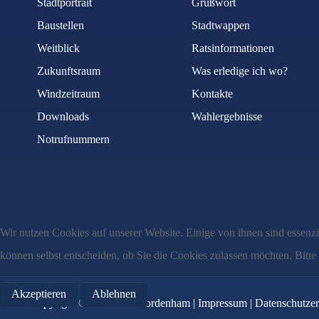
Stadtportrait
Grußwort
Baustellen
Stadtwappen
Weitblick
Ratsinformationen
Zukunftsraum
Was erledige ich wo?
Windzeitraum
Kontakte
Downloads
Wahlergebnisse
Notrufnummern
Wir nutzen Cookies auf unserer Website. Einige von ihnen sind essenzi
können selbst entscheiden, ob Sie die Cookies zulassen möchten. Bitte
Akzeptieren
Ablehnen
Copyright © MMXXII Nordenham |
Impressum
|
Datenschutzer