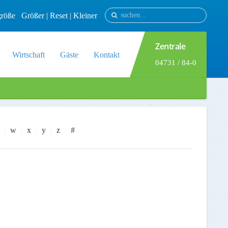
tgröße
Größer
|
Reset
|
Kleiner
Zentrale
Wirtschaft
Gäste
Kontakt
04731 / 84-0
w
x
y
z
#