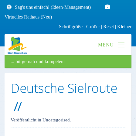
Sag's uns einfach! (Ideen-Management)
Virtuelles Rathaus (Neu)
Schriftgröße
Größer
|
Reset
|
Kleiner
... bürgernah und kompetent
Deutsche Sielroute
Veröffentlicht in Uncategorised.