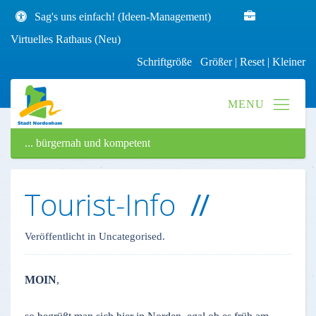
Sag's uns einfach! (Ideen-Management)
Virtuelles Rathaus (Neu)
Schriftgröße
Größer
|
Reset
|
Kleiner
... bürgernah und kompetent
Tourist-Info
Veröffentlicht in Uncategorised.
MOIN
,