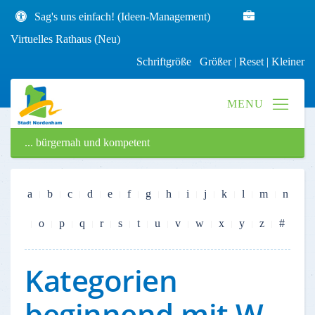
Sag's uns einfach! (Ideen-Management)
Virtuelles Rathaus (Neu)
Schriftgröße
Größer
|
Reset
|
Kleiner
... bürgernah und kompetent
a
b
c
d
e
f
g
h
i
j
k
l
m
n
o
p
q
r
s
t
u
v
w
x
y
z
#
Kategorien
beginnend mit W