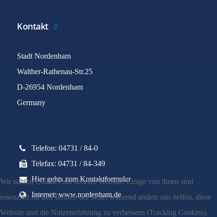
Kontakt
Stadt Nordenham
Walther-Rathenau-Str.25
D-26954 Nordenham
Germany
Telefon: 04731 / 84-0
Telefax: 04731 / 84-349
Hier gehts zum Kontaktformular
Wir nutzen Cookies auf unserer Website. Einige von ihnen sind
Internet: www.nordenham.de
essenziell für den Betrieb der Seite, während andere uns helfen, diese
Website und die Nutzererfahrung zu verbessern (Tracking Cookies).