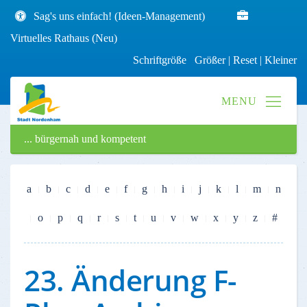
Sag's uns einfach! (Ideen-Management)
Virtuelles Rathaus (Neu)
Schriftgröße
Größer
|
Reset
|
Kleiner
... bürgernah und kompetent
a
b
c
d
e
f
g
h
i
j
k
l
m
n
o
p
q
r
s
t
u
v
w
x
y
z
#
23. Änderung F-