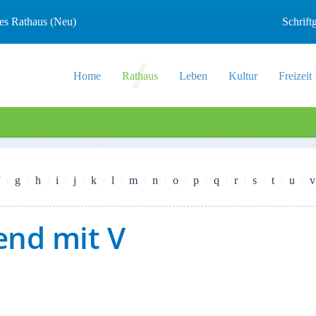
les Rathaus (Neu)
Schrif
Home
Rathaus
Leben
Kultur
Freizeit
g
h
i
j
k
l
m
n
o
p
q
r
s
t
u
v
end mit V