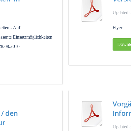
Updated o
eiten - Auf
Flyer
essante Einsatzmöglichkeiten
Downl
28.08.2010
Vorgä
 / den
Infor
ur
Updated 