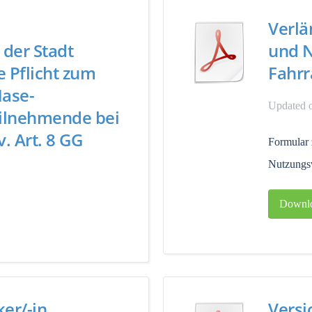
Verlä
der Stadt
und N
 Pflicht zum
Fahr
ase-
Updated 
ilnehmende bei
. Art. 8 GG
Formular 
Nutzungsv
Downl
er/-in
Versi