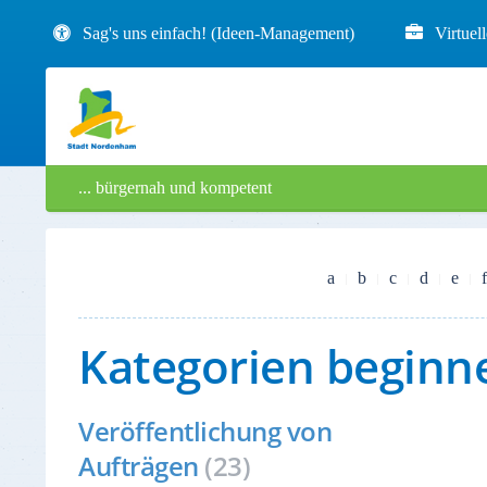
Sag's uns einfach! (Ideen-Management)
Virtuel
... bürgernah und kompetent
a
b
c
d
e
f
Kategorien beginn
Veröffentlichung von
Aufträgen
(23)