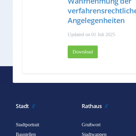
Wahrnehmung der
verfahrensrechtlich
Angelegenheiten
Updated on 01 Juli 2025
Download
Stadt
Rathaus
Stadtportrait
Grußwort
Baustellen
Stadtwappen