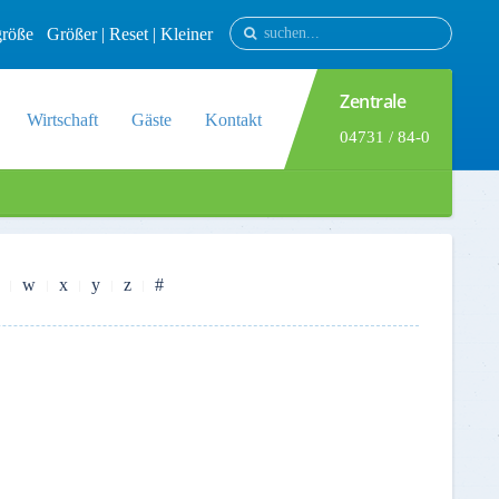
tgröße
Größer
|
Reset
|
Kleiner
Zentrale
Wirtschaft
Gäste
Kontakt
04731 / 84-0
w
x
y
z
#