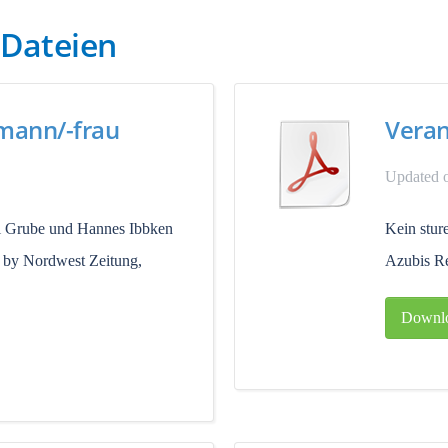
 Dateien
mann/-frau
Veran
Updated o
ixi Grube und Hannes Ibbken
Kein stur
t by Nordwest Zeitung,
Azubis Re
Downl