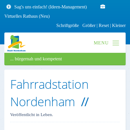
Sag's uns einfach! (Ideen-Management)
Virtuelles Rathaus (Neu)
Schriftgröße
Größer
|
Reset
|
Kleiner
... bürgernah und kompetent
Fahrradstation
Nordenham
Veröffentlicht in Leben.