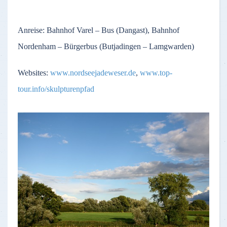
Anreise: Bahnhof Varel – Bus (Dangast), Bahnhof
Nordenham – Bürgerbus (Butjadingen – Lamgwarden)
Websites:
www.nordseejadeweser.de
,
www.top-
tour.info/skulpturenpfad