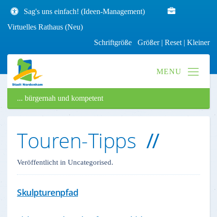
Sag's uns einfach! (Ideen-Management)
Virtuelles Rathaus (Neu)
Schriftgröße
Größer
|
Reset
|
Kleiner
... bürgernah und kompetent
Touren-Tipps
Veröffentlicht in Uncategorised.
Skulpturenpfad