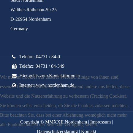
Stadt Nordenham
Walther-Rathenau-Str.25
D-26954 Nordenham
Germany
Telefon: 04731 / 84-0
Telefax: 04731 / 84-349
Hier gehts zum Kontaktformular
Wir nutzen Cookies auf unserer Website. Einige von ihnen sind
Internet: www.nordenham.de
essenziell für den Betrieb der Seite, während andere uns helfen, diese
Website und die Nutzererfahrung zu verbessern (Tracking Cookies).
Sie können selbst entscheiden, ob Sie die Cookies zulassen möchten.
Bitte beachten Sie, dass bei einer Ablehnung womöglich nicht mehr
Copyright © MMXXII Nordenham |
Impressum
|
alle Funktionalitäten der Seite zur Verfügung stehen.
Datenschutzerklärung
|
Kontakt