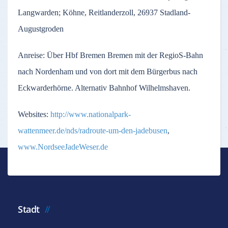
Langwarden; Köhne, Reitlanderzoll, 26937 Stadland-
Augustgroden
Anreise: Über Hbf Bremen Bremen mit der RegioS-Bahn
nach Nordenham und von dort mit dem Bürgerbus nach
Eckwarderhörne. Alternativ Bahnhof Wilhelmshaven.
Websites:
http://www.nationalpark-
wattenmeer.de/nds/radroute-um-den-jadebusen
,
www.NordseeJadeWeser.de
Stadt