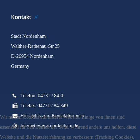
Kontakt
Stadt Nordenham
Walther-Rathenau-Str.25
D-26954 Nordenham
Germany
Telefon: 04731 / 84-0
Telefax: 04731 / 84-349
Hier gehts zum Kontaktformular
Wir nutzen Cookies auf unserer Website. Einige von ihnen sind
Internet: www.nordenham.de
essenziell für den Betrieb der Seite, während andere uns helfen, diese
Website und die Nutzererfahrung zu verbessern (Tracking Cookies).