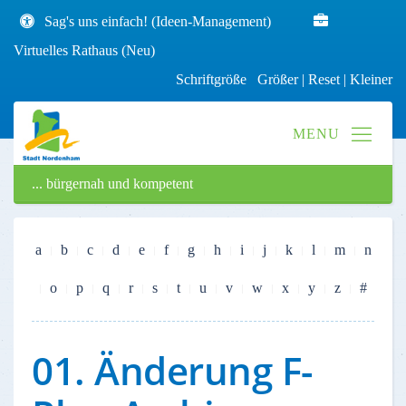
Sag's uns einfach! (Ideen-Management)
Virtuelles Rathaus (Neu)
Schriftgröße
Größer
|
Reset
|
Kleiner
... bürgernah und kompetent
a
b
c
d
e
f
g
h
i
j
k
l
m
n
o
p
q
r
s
t
u
v
w
x
y
z
#
01. Änderung F-