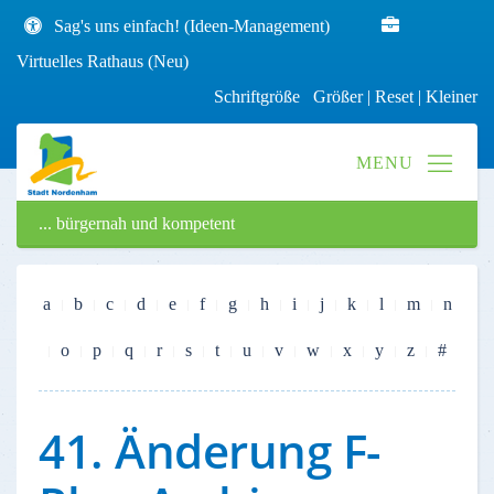
Sag's uns einfach! (Ideen-Management)
Virtuelles Rathaus (Neu)
Schriftgröße
Größer
|
Reset
|
Kleiner
... bürgernah und kompetent
a
b
c
d
e
f
g
h
i
j
k
l
m
n
o
p
q
r
s
t
u
v
w
x
y
z
#
41. Änderung F-