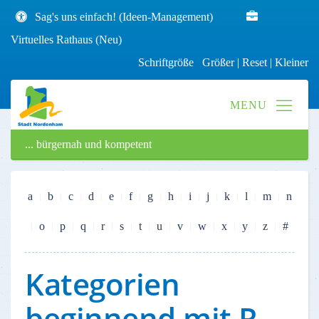
Sag's uns einfach! (Ideen-Management)
Virtuelles Rathaus (Neu)
Schriftgröße
Größer
|
Reset
|
Kleiner
... bürgernah und kompetent
a
b
c
d
e
f
g
h
i
j
k
l
m
n
o
p
q
r
s
t
u
v
w
x
y
z
#
Kategorien
beginnend mit R