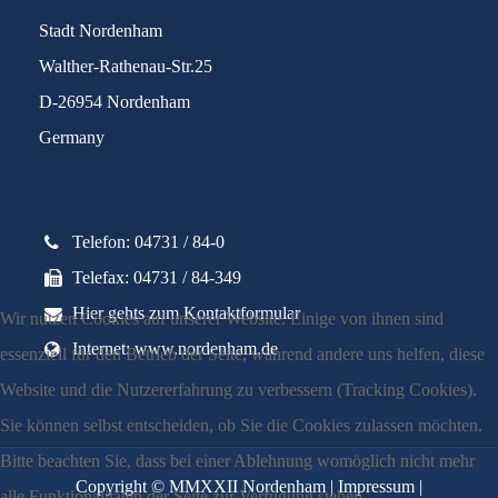
Stadt Nordenham
Walther-Rathenau-Str.25
D-26954 Nordenham
Germany
Telefon: 04731 / 84-0
Telefax: 04731 / 84-349
Hier gehts zum Kontaktformular
Wir nutzen Cookies auf unserer Website. Einige von ihnen sind
Internet: www.nordenham.de
essenziell für den Betrieb der Seite, während andere uns helfen, diese
Website und die Nutzererfahrung zu verbessern (Tracking Cookies).
Sie können selbst entscheiden, ob Sie die Cookies zulassen möchten.
Bitte beachten Sie, dass bei einer Ablehnung womöglich nicht mehr
Copyright © MMXXII Nordenham |
Impressum
|
alle Funktionalitäten der Seite zur Verfügung stehen.