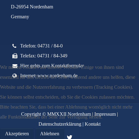
D-26954 Nordenham
Germany
Telefon: 04731 / 84-0
Telefax: 04731 / 84-349
Hier gehts zum Kontaktformular
Wir nutzen Cookies auf unserer Website. Einige von ihnen sind
Internet: www.nordenham.de
essenziell für den Betrieb der Seite, während andere uns helfen, diese
Website und die Nutzererfahrung zu verbessern (Tracking Cookies).
Sie können selbst entscheiden, ob Sie die Cookies zulassen möchten.
Bitte beachten Sie, dass bei einer Ablehnung womöglich nicht mehr
Copyright © MMXXII Nordenham |
Impressum
|
alle Funktionalitäten der Seite zur Verfügung stehen.
Datenschutzerklärung
|
Kontakt
Akzeptieren
Ablehnen