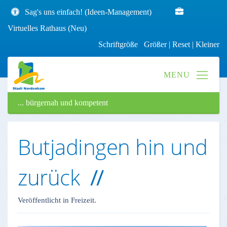
Sag's uns einfach! (Ideen-Management)
Virtuelles Rathaus (Neu)
Schriftgröße
Größer
|
Reset
|
Kleiner
... bürgernah und kompetent
Butjadingen hin und
zurück
Veröffentlicht in Freizeit.