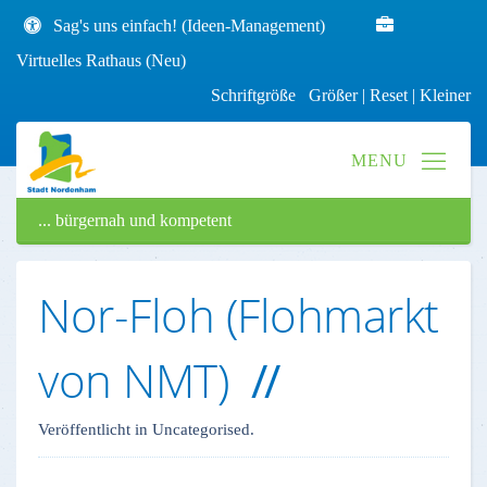
Sag's uns einfach! (Ideen-Management)
Virtuelles Rathaus (Neu)
Schriftgröße
Größer
|
Reset
|
Kleiner
... bürgernah und kompetent
Nor-Floh (Flohmarkt
von NMT)
Veröffentlicht in Uncategorised.