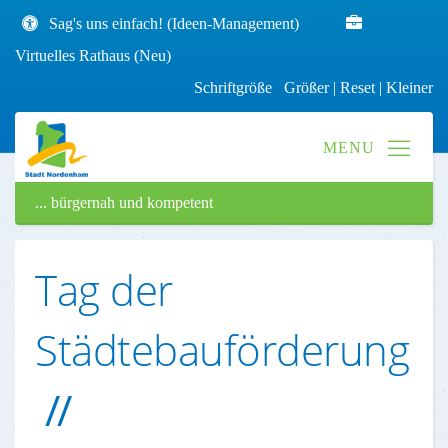
Sag's uns einfach! (Ideen-Management)
Virtuelles Rathaus (Neu)
Schriftgröße
Größer
|
Reset
|
Kleiner
... bürgernah und kompetent
Tag der
Städtebauförderung