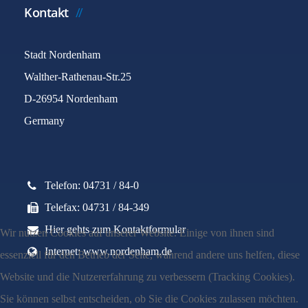
Kontakt
Stadt Nordenham
Walther-Rathenau-Str.25
D-26954 Nordenham
Germany
Telefon: 04731 / 84-0
Telefax: 04731 / 84-349
Hier gehts zum Kontaktformular
Wir nutzen Cookies auf unserer Website. Einige von ihnen sind
Internet: www.nordenham.de
essenziell für den Betrieb der Seite, während andere uns helfen, diese
Website und die Nutzererfahrung zu verbessern (Tracking Cookies).
Sie können selbst entscheiden, ob Sie die Cookies zulassen möchten.