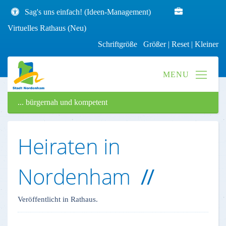
Sag's uns einfach! (Ideen-Management)
Virtuelles Rathaus (Neu)
Schriftgröße
Größer
|
Reset
|
Kleiner
... bürgernah und kompetent
Heiraten in
Nordenham
Veröffentlicht in Rathaus.