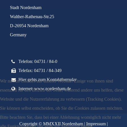
Stadt Nordenham
Walther-Rathenau-Str.25
D-26954 Nordenham
Germany
Telefon: 04731 / 84-0
Telefax: 04731 / 84-349
Hier gehts zum Kontaktformular
Wir nutzen Cookies auf unserer Website. Einige von ihnen sind
Internet: www.nordenham.de
essenziell für den Betrieb der Seite, während andere uns helfen, diese
Website und die Nutzererfahrung zu verbessern (Tracking Cookies).
Sie können selbst entscheiden, ob Sie die Cookies zulassen möchten.
Bitte beachten Sie, dass bei einer Ablehnung womöglich nicht mehr
Copyright © MMXXII Nordenham |
Impressum
|
alle Funktionalitäten der Seite zur Verfügung stehen.