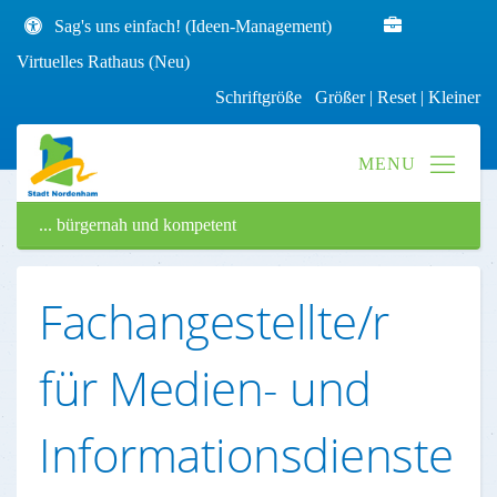
Sag's uns einfach! (Ideen-Management)
Virtuelles Rathaus (Neu)
Schriftgröße
Größer
|
Reset
|
Kleiner
... bürgernah und kompetent
Fachangestellte/r
für Medien- und
Informationsdienste