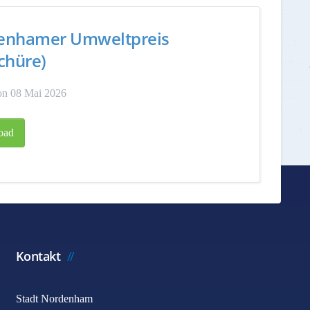
enhamer Umweltpreis
chüre)
on 08 Mai 2026
oad
Kontakt
Stadt Nordenham