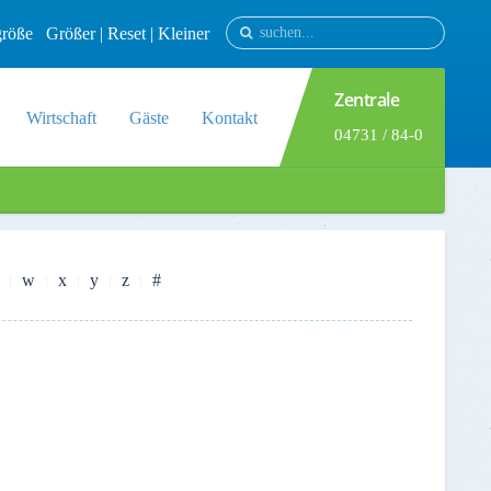
tgröße
Größer
|
Reset
|
Kleiner
Zentrale
Wirtschaft
Gäste
Kontakt
04731 / 84-0
w
x
y
z
#