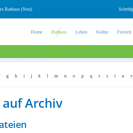
les Rathaus (Neu)
Schrif
Home
Rathaus
Leben
Kultur
Freizeit
g
h
i
j
k
l
m
n
o
p
q
r
s
t
u
v
auf Archiv
ateien