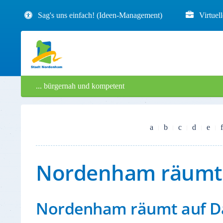
Sag's uns einfach! (Ideen-Management)
Virtuel
... bürgernah und kompetent
a
b
c
d
e
f
Nordenham räumt 
Nordenham räumt auf D