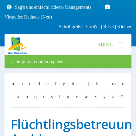
Sag's uns einfach! (Ideen-Management)
Virtuelles Rathaus (Neu)
Schriftgröße
Größer
|
Reset
|
Kleiner
... bürgernah und kompetent
a
b
c
d
e
f
g
h
i
j
k
l
m
n
o
p
q
r
s
t
u
v
w
x
y
z
#
Flüchtlingsbetreuun