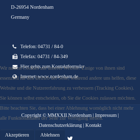
D-26954 Nordenham
Germany
Telefon: 04731 / 84-0
Telefax: 04731 / 84-349
Hier gehts zum Kontaktformular
Wir nutzen Cookies auf unserer Website. Einige von ihnen sind
Internet: www.nordenham.de
essenziell für den Betrieb der Seite, während andere uns helfen, diese
Website und die Nutzererfahrung zu verbessern (Tracking Cookies).
Sie können selbst entscheiden, ob Sie die Cookies zulassen möchten.
Bitte beachten Sie, dass bei einer Ablehnung womöglich nicht mehr
Copyright © MMXXII Nordenham |
Impressum
|
alle Funktionalitäten der Seite zur Verfügung stehen.
Datenschutzerklärung
|
Kontakt
Akzeptieren
Ablehnen