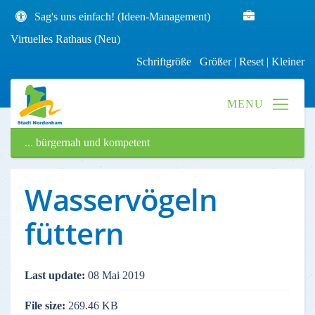
Sag's uns einfach! (Ideen-Management)
Virtuelles Rathaus (Neu)
Schriftgröße
Größer
|
Reset
|
Kleiner
... bürgernah und kompetent
Wasservögeln
füttern
Last update:
08 Mai 2019
File size:
269.46 KB