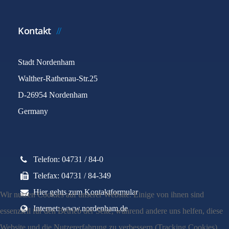
Kontakt
Stadt Nordenham
Walther-Rathenau-Str.25
D-26954 Nordenham
Germany
Telefon: 04731 / 84-0
Telefax: 04731 / 84-349
Hier gehts zum Kontaktformular
Wir nutzen Cookies auf unserer Website. Einige von ihnen sind
Internet: www.nordenham.de
essenziell für den Betrieb der Seite, während andere uns helfen, diese
Website und die Nutzererfahrung zu verbessern (Tracking Cookies).