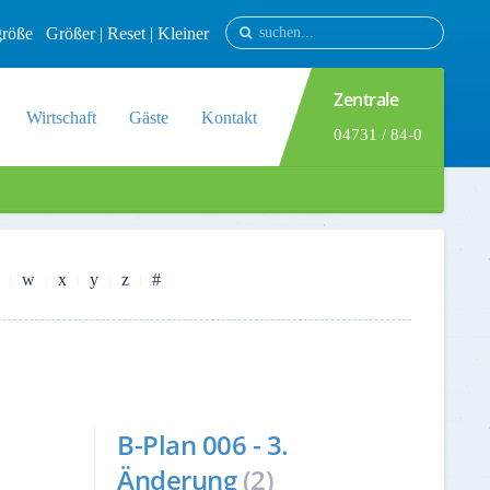
tgröße
Größer
|
Reset
|
Kleiner
Zentrale
Wirtschaft
Gäste
Kontakt
04731 / 84-0
w
x
y
z
#
B-Plan 006 - 3.
Änderung
(2)