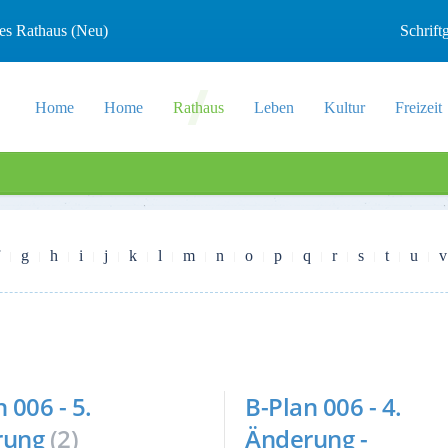
les Rathaus (Neu)
Schrif
Home
Home
Rathaus
Leben
Kultur
Freizeit
g
h
i
j
k
l
m
n
o
p
q
r
s
t
u
v
 006 - 5.
B-Plan 006 - 4.
rung
(2)
Änderung -