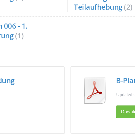
Teilaufhebung
(2)
 006 - 1.
rung
(1)
ndung
B-Pla
Updated o
Downl