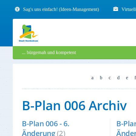
Sag's uns einfach! (Ideen-Management)
Virtuel
... bürgernah und kompetent
a
b
c
d
e
f
B-Plan 006 Archiv
B-Plan 006 - 6.
B-Plan
Änderung
(2)
Ände