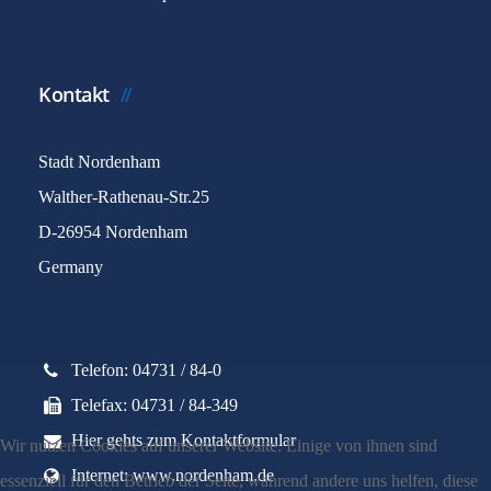
Kontakt
Stadt Nordenham
Walther-Rathenau-Str.25
D-26954 Nordenham
Germany
Telefon: 04731 / 84-0
Telefax: 04731 / 84-349
Hier gehts zum Kontaktformular
Wir nutzen Cookies auf unserer Website. Einige von ihnen sind
Internet: www.nordenham.de
essenziell für den Betrieb der Seite, während andere uns helfen, diese