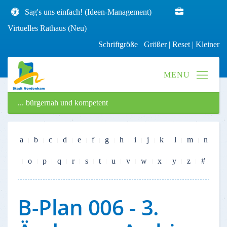
Sag's uns einfach! (Ideen-Management)
Virtuelles Rathaus (Neu)
Schriftgröße
Größer
|
Reset
|
Kleiner
... bürgernah und kompetent
a
b
c
d
e
f
g
h
i
j
k
l
m
n
o
p
q
r
s
t
u
v
w
x
y
z
#
B-Plan 006 - 3.