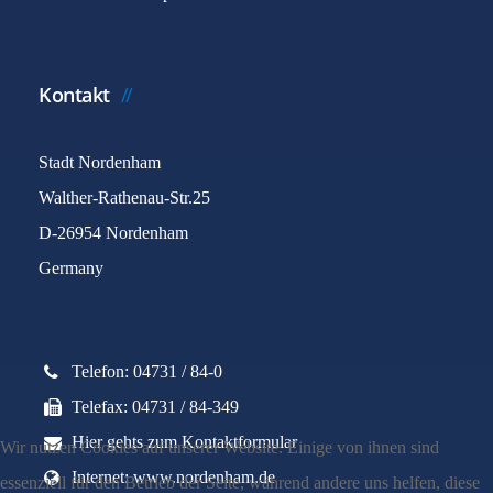
Kontakt
Stadt Nordenham
Walther-Rathenau-Str.25
D-26954 Nordenham
Germany
Telefon: 04731 / 84-0
Telefax: 04731 / 84-349
Hier gehts zum Kontaktformular
Wir nutzen Cookies auf unserer Website. Einige von ihnen sind
Internet: www.nordenham.de
essenziell für den Betrieb der Seite, während andere uns helfen, diese