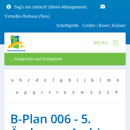
Sag's uns einfach! (Ideen-Management)
Virtuelles Rathaus (Neu)
Schriftgröße
Größer
|
Reset
|
Kleiner
... bürgernah und kompetent
a
b
c
d
e
f
g
h
i
j
k
l
m
n
o
p
q
r
s
t
u
v
w
x
y
z
#
B-Plan 006 - 5.