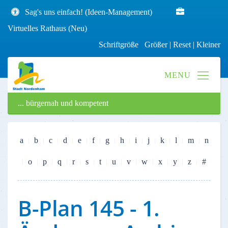
Sag's uns einfach! (Ideen-Management)
Virtuelles Rathaus (Neu)
Schriftgröße
Größer
|
Reset
|
Kleiner
... bürgernah und kompetent
a
b
c
d
e
f
g
h
i
j
k
l
m
n
o
p
q
r
s
t
u
v
w
x
y
z
#
B-Plan 145 - 1.