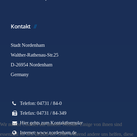
Kontakt
Stadt Nordenham
Walther-Rathenau-Str.25
D-26954 Nordenham
Germany
Telefon: 04731 / 84-0
Telefax: 04731 / 84-349
Hier gehts zum Kontaktformular
Wir nutzen Cookies auf unserer Website. Einige von ihnen sind
Internet: www.nordenham.de
essenziell für den Betrieb der Seite, während andere uns helfen, diese