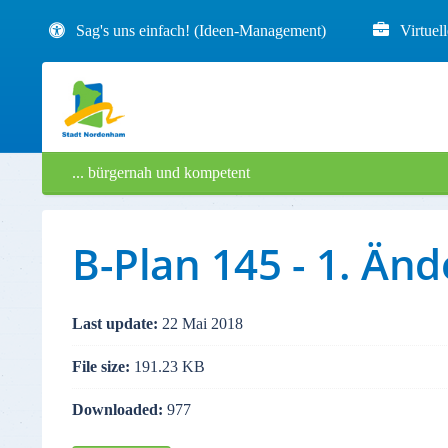
Sag's uns einfach! (Ideen-Management)
Virtuel
... bürgernah und kompetent
B-Plan 145 - 1. Än
Last update:
22 Mai 2018
File size:
191.23 KB
Downloaded:
977