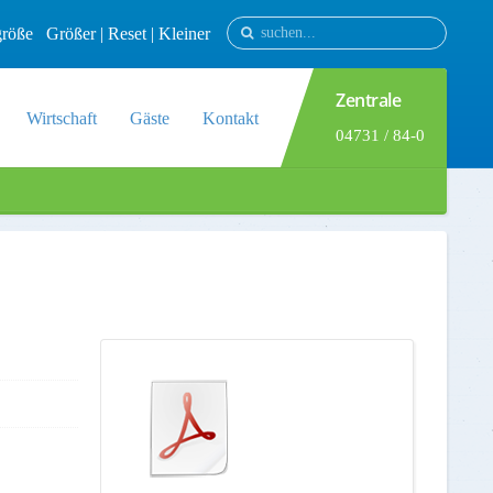
tgröße
Größer
|
Reset
|
Kleiner
Zentrale
Wirtschaft
Gäste
Kontakt
04731 / 84-0