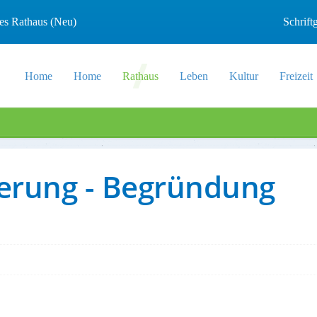
les Rathaus (Neu)
Schrif
Home
Home
Rathaus
Leben
Kultur
Freizeit
derung - Begründung