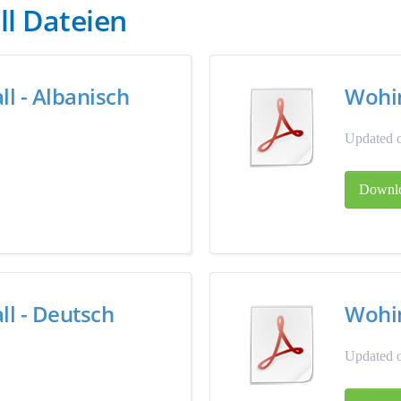
ll Dateien
l - Albanisch
Wohin
Updated o
Downl
l - Deutsch
Wohin
Updated o