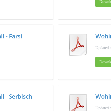
Downl
 - Farsi
Wohin
Updated o
Downl
l - Serbisch
Wohin
Updated o