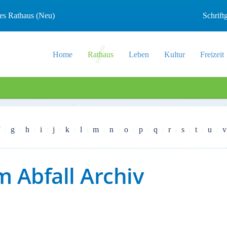
les Rathaus (Neu)
Schrif
Home
Rathaus
Leben
Kultur
Freizeit
g
h
i
j
k
l
m
n
o
p
q
r
s
t
u
v
 Abfall Archiv