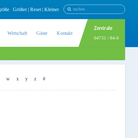
tgröße
Größer
|
Reset
|
Kleiner
Zentrale
Wirtschaft
Gäste
Kontakt
04731 / 84-0
w
x
y
z
#