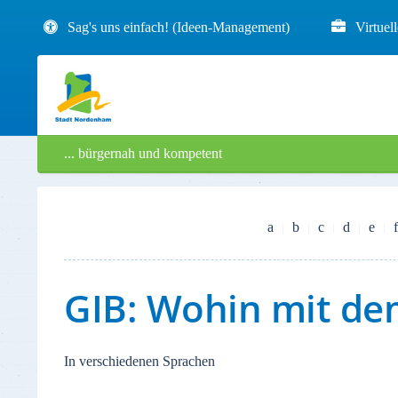
Sag's uns einfach! (Ideen-Management)
Virtuel
... bürgernah und kompetent
a
b
c
d
e
f
GIB: Wohin mit dem
In verschiedenen Sprachen