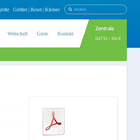
tgröße
Größer
|
Reset
|
Kleiner
Zentrale
Wirtschaft
Gäste
Kontakt
04731 / 84-0