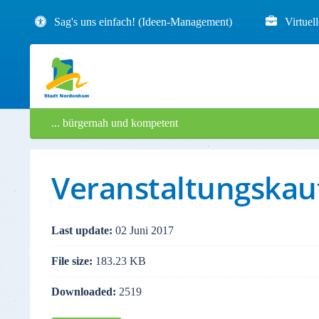
Sag's uns einfach! (Ideen-Management)
Virtuel
... bürgernah und kompetent
Veranstaltungskau
Last update:
02 Juni 2017
File size:
183.23 KB
Downloaded:
2519