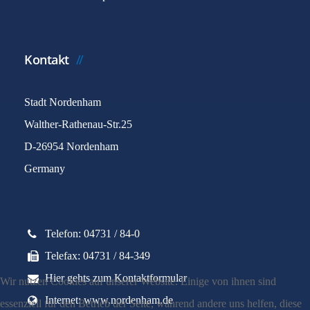
Kontakt
Stadt Nordenham
Walther-Rathenau-Str.25
D-26954 Nordenham
Germany
Telefon: 04731 / 84-0
Telefax: 04731 / 84-349
Hier gehts zum Kontaktformular
Wir nutzen Cookies auf unserer Website. Einige von ihnen sind
Internet: www.nordenham.de
essenziell für den Betrieb der Seite, während andere uns helfen, diese