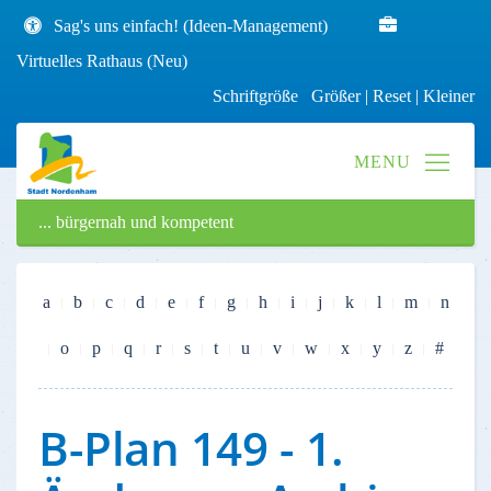
Sag's uns einfach! (Ideen-Management)
Virtuelles Rathaus (Neu)
Schriftgröße
Größer
|
Reset
|
Kleiner
... bürgernah und kompetent
a
b
c
d
e
f
g
h
i
j
k
l
m
n
o
p
q
r
s
t
u
v
w
x
y
z
#
B-Plan 149 - 1.