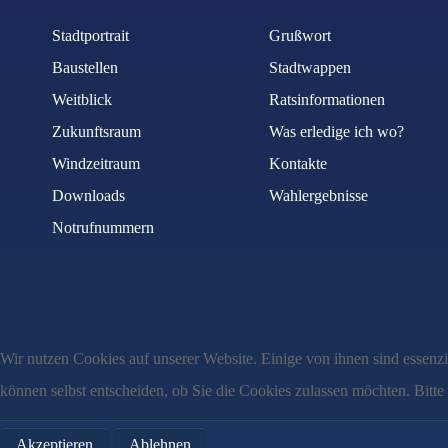
Stadtportrait
Grußwort
Baustellen
Stadtwappen
Weitblick
Ratsinformationen
Zukunftsraum
Was erledige ich wo?
Windzeitraum
Kontakte
Downloads
Wahlergebnisse
Notrufnummern
Wir nutzen Cookies auf unserer Website. Einige von ihnen sind essenzi
können selbst entscheiden, ob Sie die Cookies zulassen möchten. Bitte
Akzeptieren
Ablehnen