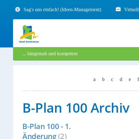
Sag's uns einfach! (Ideen-Management)
Virtuel
... bürgernah und kompetent
a
b
c
d
e
f
B-Plan 100 Archiv
B-Plan 100 - 1.
Änderung
(2)