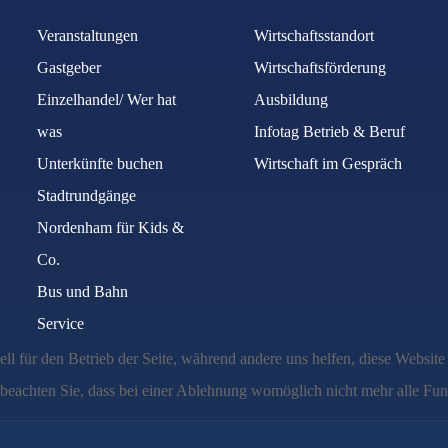
Veranstaltungen
Wirtschaftsstandort
Gastgeber
Wirtschaftsförderung
Einzelhandel/ Wer hat
Ausbildung
was
Infotag Betrieb & Beruf
Unterkünfte buchen
Wirtschaft im Gespräch
Stadtrundgänge
Nordenham für Kids &
Co.
Bus und Bahn
Service
ell für den Betrieb der Seite, während andere uns helfen, diese Websit
 beachten Sie, dass bei einer Ablehnung womöglich nicht mehr alle Funk