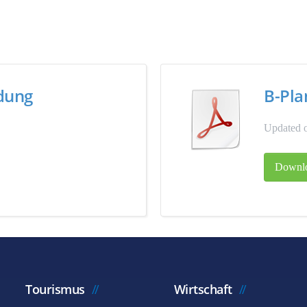
ndung
B-Pla
Updated o
Downl
Tourismus
Wirtschaft