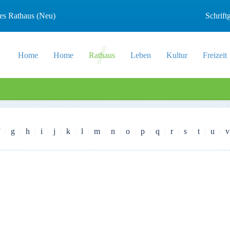
les Rathaus (Neu)
Schrif
Home
Home
Rathaus
Leben
Kultur
Freizeit
g
h
i
j
k
l
m
n
o
p
q
r
s
t
u
v