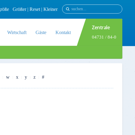
tgröße
Größer
|
Reset
|
Kleiner
Zentrale
Wirtschaft
Gäste
Kontakt
04731 / 84-0
w
x
y
z
#