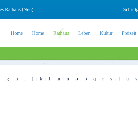
les Rathaus (Neu)
Schrif
Home
Home
Rathaus
Leben
Kultur
Freizeit
g
h
i
j
k
l
m
n
o
p
q
r
s
t
u
v