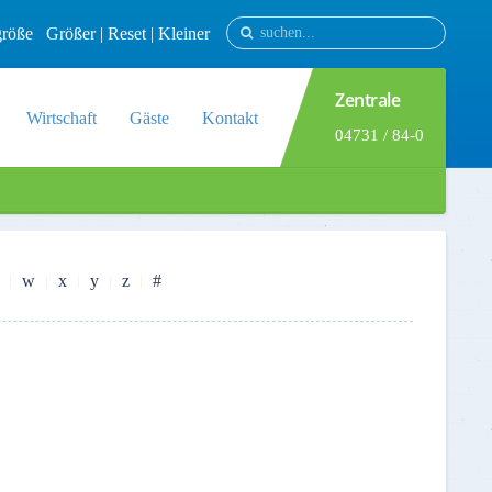
tgröße
Größer
|
Reset
|
Kleiner
Zentrale
Wirtschaft
Gäste
Kontakt
04731 / 84-0
w
x
y
z
#