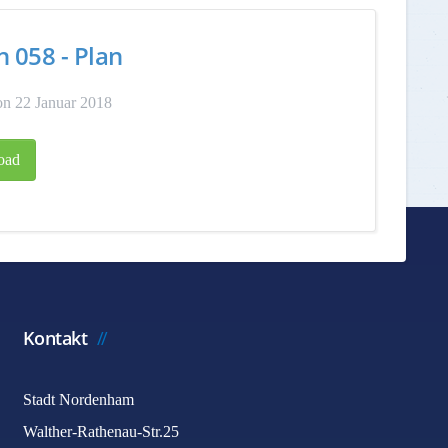
n 058 - Plan
n 22 Januar 2018
oad
Kontakt
Stadt Nordenham
Walther-Rathenau-Str.25