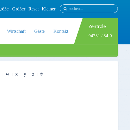
tgröße
Größer
|
Reset
|
Kleiner
Zentrale
Wirtschaft
Gäste
Kontakt
04731 / 84-0
w
x
y
z
#