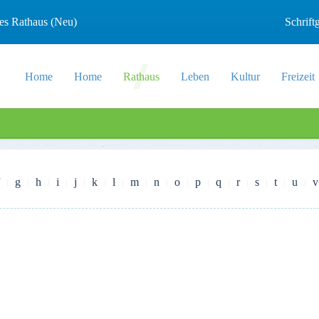
les Rathaus (Neu)
Schrif
Home
Home
Rathaus
Leben
Kultur
Freizeit
g
h
i
j
k
l
m
n
o
p
q
r
s
t
u
v