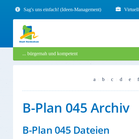
Sag's uns einfach! (Ideen-Management)
Virtuel
... bürgernah und kompetent
a
b
c
d
e
f
B-Plan 045 Archiv
B-Plan 045 Dateien