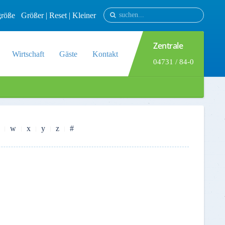
tgröße
Größer
|
Reset
|
Kleiner
Zentrale
Wirtschaft
Gäste
Kontakt
04731 / 84-0
w
x
y
z
#