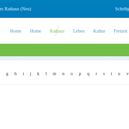
les Rathaus (Neu)
Schrif
Home
Home
Rathaus
Leben
Kultur
Freizeit
g
h
i
j
k
l
m
n
o
p
q
r
s
t
u
v