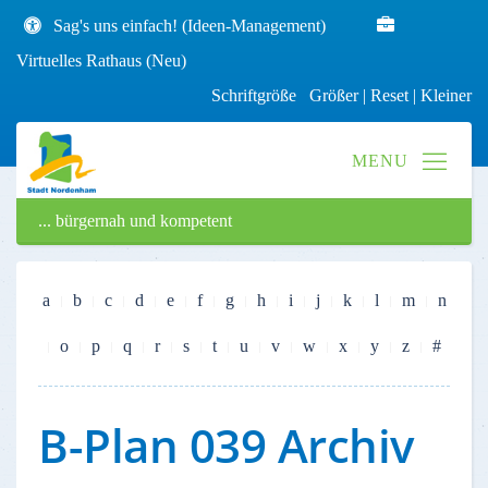
Sag's uns einfach! (Ideen-Management)
Virtuelles Rathaus (Neu)
Schriftgröße
Größer
|
Reset
|
Kleiner
... bürgernah und kompetent
a
b
c
d
e
f
g
h
i
j
k
l
m
n
o
p
q
r
s
t
u
v
w
x
y
z
#
B-Plan 039 Archiv