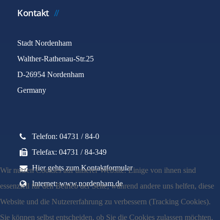
Kontakt
Stadt Nordenham
Walther-Rathenau-Str.25
D-26954 Nordenham
Germany
Telefon: 04731 / 84-0
Telefax: 04731 / 84-349
Hier gehts zum Kontaktformular
Wir nutzen Cookies auf unserer Website. Einige von ihnen sind
Internet: www.nordenham.de
essenziell für den Betrieb der Seite, während andere uns helfen, diese
Website und die Nutzererfahrung zu verbessern (Tracking Cookies).
Sie können selbst entscheiden, ob Sie die Cookies zulassen möchten.