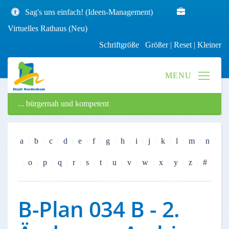
Sag's uns einfach! (Ideen-Management)
Virtuelles Rathaus (Neu)
Schriftgröße
Größer
|
Reset
|
Kleiner
... bürgernah und kompetent
a
b
c
d
e
f
g
h
i
j
k
l
m
n
o
p
q
r
s
t
u
v
w
x
y
z
#
B-Plan 034 B - 2.