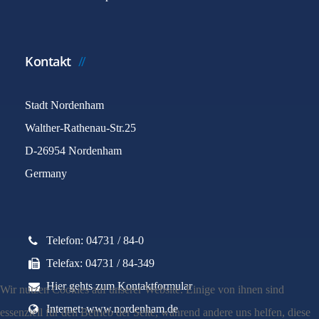
Kontakt
Stadt Nordenham
Walther-Rathenau-Str.25
D-26954 Nordenham
Germany
Telefon: 04731 / 84-0
Telefax: 04731 / 84-349
Hier gehts zum Kontaktformular
Wir nutzen Cookies auf unserer Website. Einige von ihnen sind
Internet: www.nordenham.de
essenziell für den Betrieb der Seite, während andere uns helfen, diese