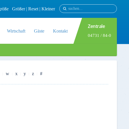
tgröße
Größer
|
Reset
|
Kleiner
Zentrale
Wirtschaft
Gäste
Kontakt
04731 / 84-0
w
x
y
z
#