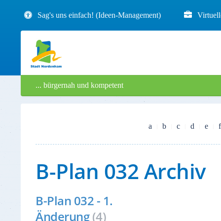
Sag's uns einfach! (Ideen-Management)
Virtuel
... bürgernah und kompetent
a
b
c
d
e
f
B-Plan 032 Archiv
B-Plan 032 - 1.
Änderung
(4)