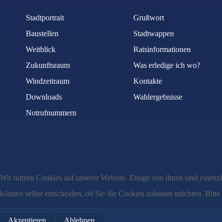
Stadtportrait
Grußwort
Baustellen
Stadtwappen
Weitblick
Ratsinformationen
Zukunftsraum
Was erledige ich wo?
Windzeitraum
Kontakte
Downloads
Wahlergebnisse
Notrufnummern
Wir nutzen Cookies auf unserer Website. Einige von ihnen sind essenzi
können selbst entscheiden, ob Sie die Cookies zulassen möchten. Bitte
Akzeptieren
Ablehnen