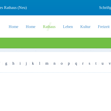
les Rathaus (Neu)
Schrif
Home
Home
Rathaus
Leben
Kultur
Freizeit
g
h
i
j
k
l
m
n
o
p
q
r
s
t
u
v