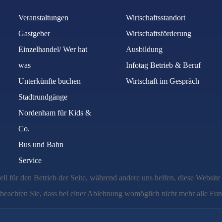
Veranstaltungen
Wirtschaftsstandort
Gastgeber
Wirtschaftsförderung
Einzelhandel/ Wer hat
Ausbildung
was
Infotag Betrieb & Beruf
Unterkünfte buchen
Wirtschaft im Gespräch
Stadtrundgänge
Nordenham für Kids &
Co.
Bus und Bahn
Service
ell für den Betrieb der Seite, während andere uns helfen, diese Websit
 beachten Sie, dass bei einer Ablehnung womöglich nicht mehr alle Funk