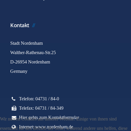
Kontakt
Stadt Nordenham
Walther-Rathenau-Str.25
D-26954 Nordenham
Germany
Telefon: 04731 / 84-0
Telefax: 04731 / 84-349
Hier gehts zum Kontaktformular
Wir nutzen Cookies auf unserer Website. Einige von ihnen sind
Internet: www.nordenham.de
essenziell für den Betrieb der Seite, während andere uns helfen, diese