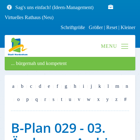
Sag's uns einfach! (Ideen-Management)
Virtuelles Rathaus (Neu)
Schriftgröße
Größer
|
Reset
|
Kleiner
... bürgernah und kompetent
a
b
c
d
e
f
g
h
i
j
k
l
m
n
o
p
q
r
s
t
u
v
w
x
y
z
#
B-Plan 029 - 03.