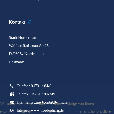
Kontakt
Stadt Nordenham
Walther-Rathenau-Str.25
D-26954 Nordenham
Germany
Telefon: 04731 / 84-0
Telefax: 04731 / 84-349
Hier gehts zum Kontaktformular
Wir nutzen Cookies auf unserer Website. Einige von ihnen sind
Internet: www.nordenham.de
essenziell für den Betrieb der Seite, während andere uns helfen, diese