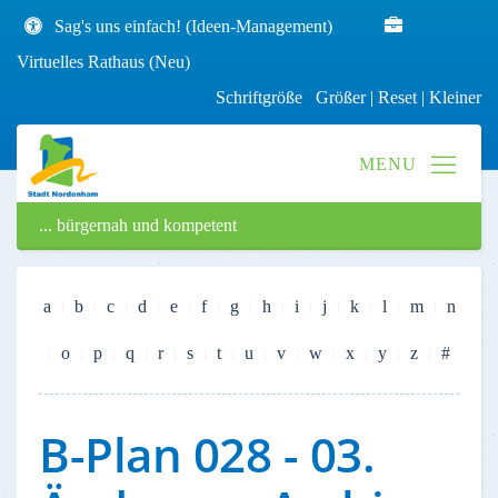
Sag's uns einfach! (Ideen-Management)
Virtuelles Rathaus (Neu)
Schriftgröße
Größer
|
Reset
|
Kleiner
... bürgernah und kompetent
a
b
c
d
e
f
g
h
i
j
k
l
m
n
o
p
q
r
s
t
u
v
w
x
y
z
#
B-Plan 028 - 03.