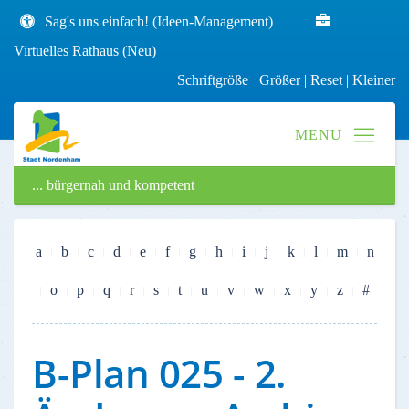
Sag's uns einfach! (Ideen-Management)
Virtuelles Rathaus (Neu)
Schriftgröße
Größer
|
Reset
|
Kleiner
... bürgernah und kompetent
a
b
c
d
e
f
g
h
i
j
k
l
m
n
o
p
q
r
s
t
u
v
w
x
y
z
#
B-Plan 025 - 2.