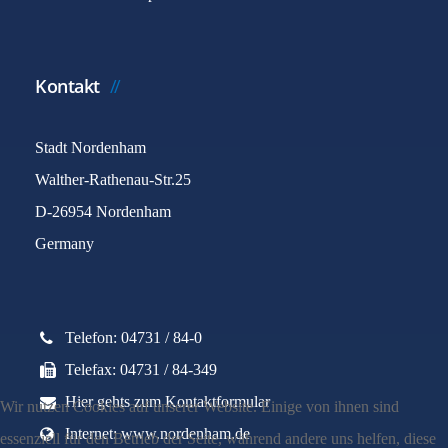
Kontakt
Stadt Nordenham
Walther-Rathenau-Str.25
D-26954 Nordenham
Germany
Telefon: 04731 / 84-0
Telefax: 04731 / 84-349
Hier gehts zum Kontaktformular
Wir nutzen Cookies auf unserer Website. Einige von ihnen sind
Internet: www.nordenham.de
essenziell für den Betrieb der Seite, während andere uns helfen, diese