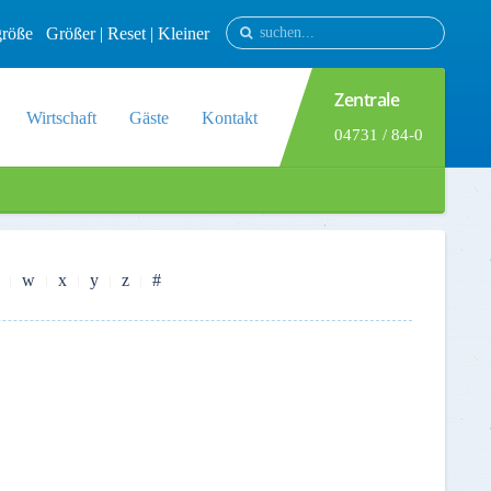
tgröße
Größer
|
Reset
|
Kleiner
Zentrale
Wirtschaft
Gäste
Kontakt
04731 / 84-0
w
x
y
z
#