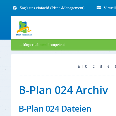
Sag's uns einfach! (Ideen-Management)
Virtuel
... bürgernah und kompetent
a
b
c
d
e
f
B-Plan 024 Archiv
B-Plan 024 Dateien