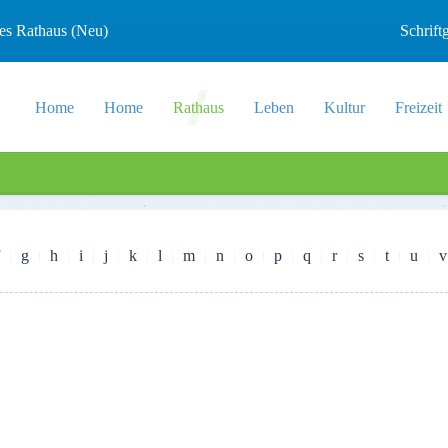
les Rathaus (Neu)
Schrif
Home
Home
Rathaus
Leben
Kultur
Freizeit
g
h
i
j
k
l
m
n
o
p
q
r
s
t
u
v