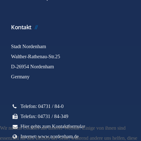
Kontakt
Stadt Nordenham
Walther-Rathenau-Str.25
D-26954 Nordenham
Germany
Telefon: 04731 / 84-0
Telefax: 04731 / 84-349
Hier gehts zum Kontaktformular
Wir nutzen Cookies auf unserer Website. Einige von ihnen sind
Internet: www.nordenham.de
essenziell für den Betrieb der Seite, während andere uns helfen, diese