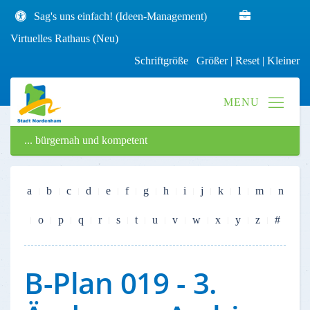
Sag's uns einfach! (Ideen-Management)
Virtuelles Rathaus (Neu)
Schriftgröße
Größer
|
Reset
|
Kleiner
... bürgernah und kompetent
a
b
c
d
e
f
g
h
i
j
k
l
m
n
o
p
q
r
s
t
u
v
w
x
y
z
#
B-Plan 019 - 3.