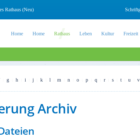
les Rathaus (Neu)
Schrif
Home
Home
Rathaus
Leben
Kultur
Freizeit
g
h
i
j
k
l
m
n
o
p
q
r
s
t
u
v
derung Archiv
 Dateien