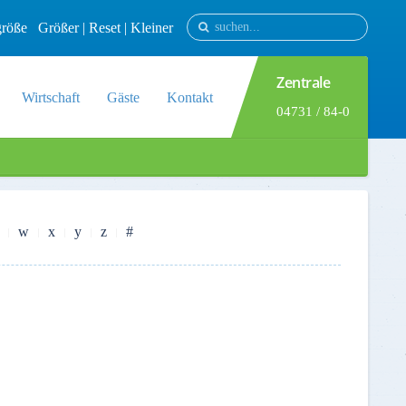
tgröße
Größer
|
Reset
|
Kleiner
Zentrale
Wirtschaft
Gäste
Kontakt
04731 / 84-0
w
x
y
z
#