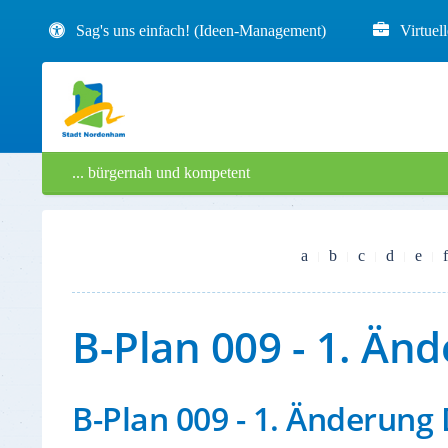
Sag's uns einfach! (Ideen-Management)
Virtuel
... bürgernah und kompetent
a
b
c
d
e
f
B-Plan 009 - 1. Än
B-Plan 009 - 1. Änderung