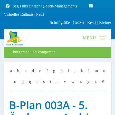
Sag's uns einfach! (Ideen-Management)
Virtuelles Rathaus (Neu)
Schriftgröße
Größer
|
Reset
|
Kleiner
... bürgernah und kompetent
a
b
c
d
e
f
g
h
i
j
k
l
m
n
o
p
q
r
s
t
u
v
w
x
y
z
#
B-Plan 003A - 5.