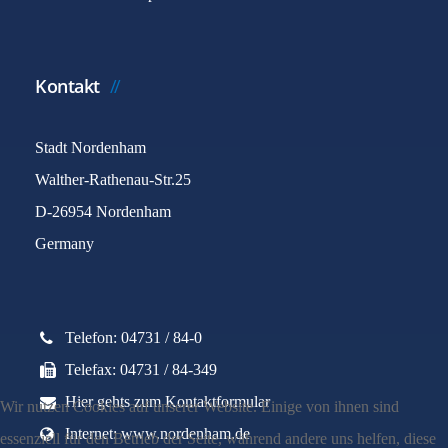
Kontakt
Stadt Nordenham
Walther-Rathenau-Str.25
D-26954 Nordenham
Germany
Telefon: 04731 / 84-0
Telefax: 04731 / 84-349
Hier gehts zum Kontaktformular
Wir nutzen Cookies auf unserer Website. Einige von ihnen sind
Internet: www.nordenham.de
essenziell für den Betrieb der Seite, während andere uns helfen, diese