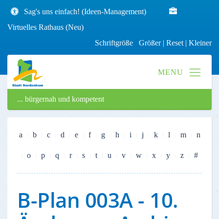
Sag's uns einfach! (Ideen-Management)
Virtuelles Rathaus (Neu)
Schriftgröße
Größer
|
Reset
|
Kleiner
... bürgernah und kompetent
a
b
c
d
e
f
g
h
i
j
k
l
m
n
o
p
q
r
s
t
u
v
w
x
y
z
#
B-Plan 003A - 10.