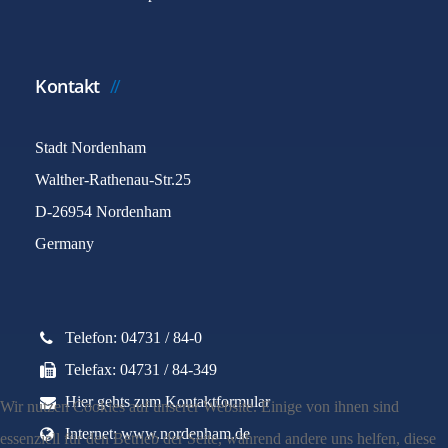
Kontakt
Stadt Nordenham
Walther-Rathenau-Str.25
D-26954 Nordenham
Germany
Telefon: 04731 / 84-0
Telefax: 04731 / 84-349
Hier gehts zum Kontaktformular
Wir nutzen Cookies auf unserer Website. Einige von ihnen sind
Internet: www.nordenham.de
essenziell für den Betrieb der Seite, während andere uns helfen, diese