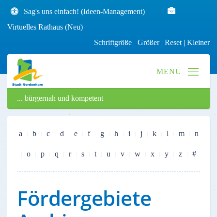
Sag's uns einfach! (Ideen-Management)
Virtuelles Rathaus (Neu)
Schriftgröße
Größer
|
Reset
|
Kleiner
... bürgernah und kompetent
a
b
c
d
e
f
g
h
i
j
k
l
m
n
o
p
q
r
s
t
u
v
w
x
y
z
#
Fördergebiete