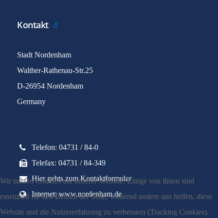
Kontakt
Stadt Nordenham
Walther-Rathenau-Str.25
D-26954 Nordenham
Germany
Telefon: 04731 / 84-0
Telefax: 04731 / 84-349
Hier gehts zum Kontaktformular
Wir nutzen Cookies auf unserer Website. Einige von ihnen sind
Internet: www.nordenham.de
essenziell für den Betrieb der Seite, während andere uns helfen, diese
Website und die Nutzererfahrung zu verbessern (Tracking Cookies).